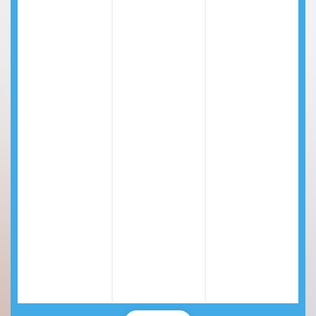
Dolor abdominal
Dolor torácico
Hipotiroidismo
EPOC (enfermedad pulmonar obstructiva
crónica)
Asma
Enfermedad cerebro vascular
Vaginismo
Sobrepeso