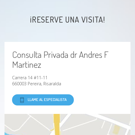
Faringitis estreptocóccica
¡RESERVE UNA VISITA!
Fascitis plantar
Fuegos labiales
Consulta Privada dr Andres F
Gastroenteritis Viral
Martinez
Gripe
Carrera 14 #11-11
Hallux valgo
660003 Pereira, Risaralda
Hematuria
LLAME AL ESPECIALISTA
Hiperparatiroidismo
Hipertensión arterial