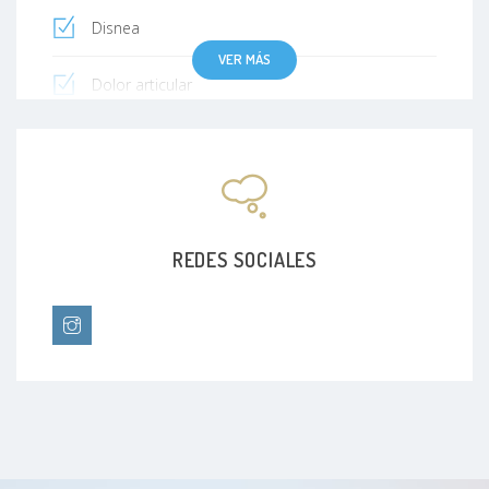
Disnea
VER MÁS
Dolor articular
Dolor de cabeza
Dolor de cabeza por contracción muscular
Dolor de cabeza por migraña
REDES SOCIALES
Dolor de cabeza por tensión
Dolor de garganta
Dolor de garganta bacteriano (dolor de garganta
por estreptococos)