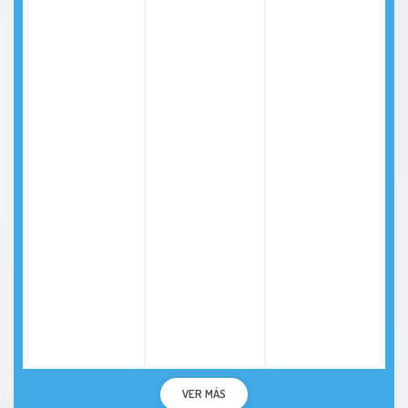
Taquicardia
Tenosinovitis
Tiña de la Cabeza
Tiña Versicolor
Tortícolis
Ulcera gástrica
Urticaria
Migraña
VER MÁS
Herpes Genital