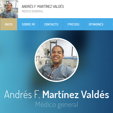
ANDRÉS F. MARTÍNEZ VALDÉS
MÉDICO GENERAL
INICIO
SOBRE MÍ
CONTACTO
PRECIOS
OPINIONES
Andrés F.
Martínez Valdés
Médico general