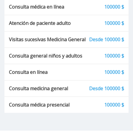
Consulta médica en línea
100000 $
Gastritis
Atención de paciente adulto
100000 $
Fibrilación auricular
Visitas sucesivas Medicina General
Desde 100000 $
Vértigo
Consulta general niños y adultos
100000 $
Vértigo agudo
Consulta en línea
100000 $
Vértigo Periférico
Consulta medicina general
Desde 100000 $
Mareos
Consulta médica presencial
100000 $
Enfermedad de Meniere
Migraña Vestibular