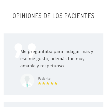
Ateroesclerosis
OPINIONES DE LOS PACIENTES
Arterioesclerosis
Diabetes
Enfermedad coronaria
Me preguntaba para indagar más y
Estrés crónico
eso me gusto, además fue muy
Lesiones deportivas
amable y respetuoso.
Trastornos digestivos
Paciente